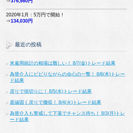
⇒
376,980円
2020年1月：5万円で開始！
⇒
134,030円
最近の投稿
米雇用統計の相場は難しい！ 8/7(金)トレード結果
為替介入にビビりながらの会心の一撃！ 8/6(木)トレー
ド結果
戻りで損切りに！ 8/5(水)トレード結果
底値固く戻りで撤収！ 8/4(火)トレード結果
為替介入も警戒して下落でチャンス待ち！ 8/3(月)トレ
ード結果