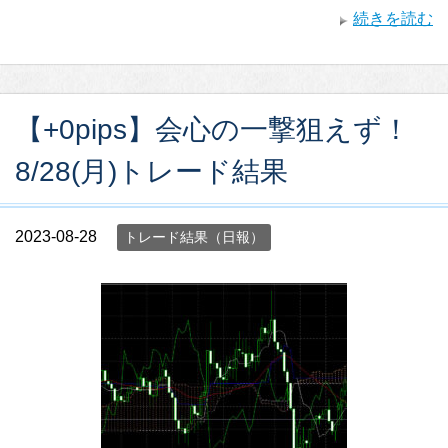
続きを読む
【+0pips】会心の一撃狙えず！
8/28(月)トレード結果
2023-08-28
トレード結果（日報）