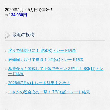
2020年1月：5万円で開始！
⇒
134,030円
最近の投稿
戻りで損切りに！ 8/5(水)トレード結果
底値固く戻りで撤収！ 8/4(火)トレード結果
為替介入も警戒して下落でチャンス待ち！ 8/3(月)トレ
ード結果
2026年7月のトレード結果まとめ！
まさかの逆会心の一撃！ 7/31(金)トレード結果