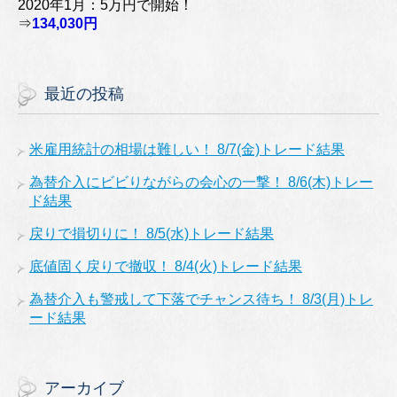
2020年1月：5万円で開始！
⇒
134,030円
最近の投稿
米雇用統計の相場は難しい！ 8/7(金)トレード結果
為替介入にビビりながらの会心の一撃！ 8/6(木)トレー
ド結果
戻りで損切りに！ 8/5(水)トレード結果
底値固く戻りで撤収！ 8/4(火)トレード結果
為替介入も警戒して下落でチャンス待ち！ 8/3(月)トレ
ード結果
アーカイブ