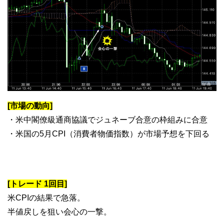
[市場の動向]
・米中閣僚級通商協議でジュネーブ合意の枠組みに合意
・米国の5月CPI（消費者物価指数）が市場予想を下回る
[トレード 1回目]
米CPIの結果で急落。
半値戻しを狙い会心の一撃。