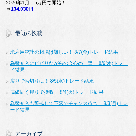
2020年1月：5万円で開始！
⇒
134,030円
最近の投稿
米雇用統計の相場は難しい！ 8/7(金)トレード結果
為替介入にビビりながらの会心の一撃！ 8/6(木)トレー
ド結果
戻りで損切りに！ 8/5(水)トレード結果
底値固く戻りで撤収！ 8/4(火)トレード結果
為替介入も警戒して下落でチャンス待ち！ 8/3(月)トレ
ード結果
アーカイブ