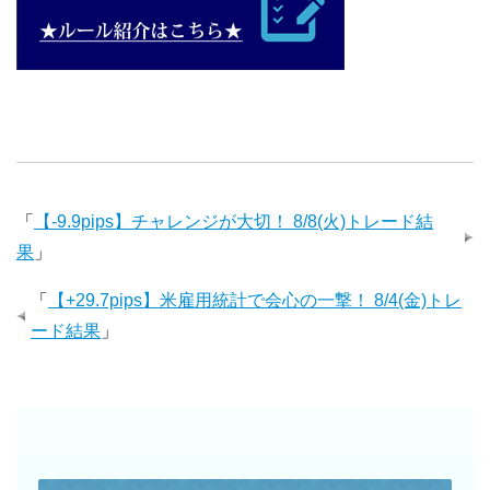
「
【-9.9pips】チャレンジが大切！ 8/8(火)トレード結
果
」
「
【+29.7pips】米雇用統計で会心の一撃！ 8/4(金)トレ
ード結果
」