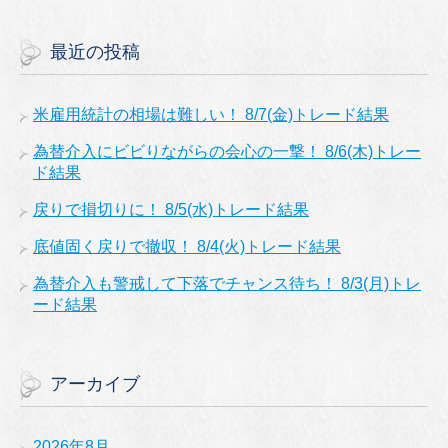
最近の投稿
米雇用統計の相場は難しい！ 8/7(金)トレード結果
為替介入にビビりながらの会心の一撃！ 8/6(木)トレー
ド結果
戻りで損切りに！ 8/5(水)トレード結果
底値固く戻りで撤収！ 8/4(火)トレード結果
為替介入も警戒して下落でチャンス待ち！ 8/3(月)トレ
ード結果
アーカイブ
2026年8月