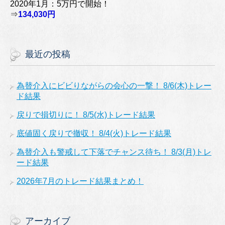
2020年1月：5万円で開始！
⇒
134,030円
最近の投稿
為替介入にビビりながらの会心の一撃！ 8/6(木)トレー
ド結果
戻りで損切りに！ 8/5(水)トレード結果
底値固く戻りで撤収！ 8/4(火)トレード結果
為替介入も警戒して下落でチャンス待ち！ 8/3(月)トレ
ード結果
2026年7月のトレード結果まとめ！
アーカイブ