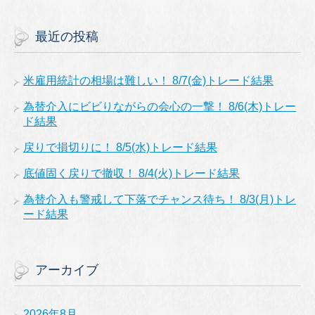
最近の投稿
米雇用統計の相場は難しい！ 8/7(金)トレード結果
為替介入にビビりながらの会心の一撃！ 8/6(木)トレー
ド結果
戻りで損切りに！ 8/5(水)トレード結果
底値固く戻りで撤収！ 8/4(火)トレード結果
為替介入も警戒して下落でチャンス待ち！ 8/3(月)トレ
ード結果
アーカイブ
2026年8月