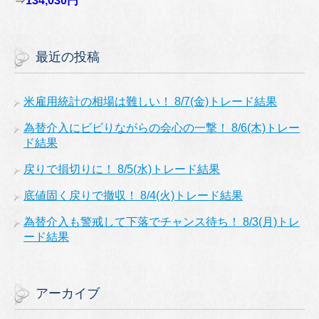
⇒
134,030円
最近の投稿
米雇用統計の相場は難しい！ 8/7(金)トレード結果
為替介入にビビりながらの会心の一撃！ 8/6(木)トレー
ド結果
戻りで損切りに！ 8/5(水)トレード結果
底値固く戻りで撤収！ 8/4(火)トレード結果
為替介入も警戒して下落でチャンス待ち！ 8/3(月)トレ
ード結果
アーカイブ