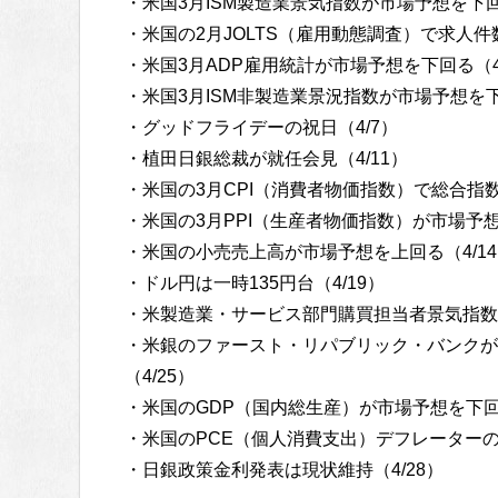
・米国3月ISM製造業景気指数が市場予想を下回
・米国の2月JOLTS（雇用動態調査）で求人件
・米国3月ADP雇用統計が市場予想を下回る（4
・米国3月ISM非製造業景況指数が市場予想を下
・グッドフライデーの祝日（4/7）
・植田日銀総裁が就任会見（4/11）
・米国の3月CPI（消費者物価指数）で総合指数
・米国の3月PPI（生産者物価指数）が市場予想
・米国の小売売上高が市場予想を上回る（4/1
・ドル円は一時135円台（4/19）
・米製造業・サービス部門購買担当者景気指数（
・米銀のファースト・リパブリック・バンクが
（4/25）
・米国のGDP（国内総生産）が市場予想を下回る
・米国のPCE（個人消費支出）デフレーターの
・日銀政策金利発表は現状維持（4/28）