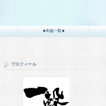
）
★利益一覧★
プロフィール