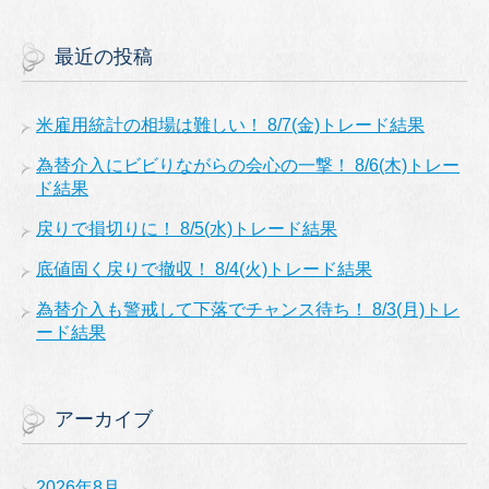
最近の投稿
米雇用統計の相場は難しい！ 8/7(金)トレード結果
為替介入にビビりながらの会心の一撃！ 8/6(木)トレー
ド結果
戻りで損切りに！ 8/5(水)トレード結果
底値固く戻りで撤収！ 8/4(火)トレード結果
為替介入も警戒して下落でチャンス待ち！ 8/3(月)トレ
ード結果
アーカイブ
2026年8月