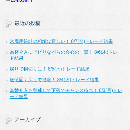
⇒
134,030円
最近の投稿
米雇用統計の相場は難しい！ 8/7(金)トレード結果
為替介入にビビりながらの会心の一撃！ 8/6(木)トレー
ド結果
戻りで損切りに！ 8/5(水)トレード結果
底値固く戻りで撤収！ 8/4(火)トレード結果
為替介入も警戒して下落でチャンス待ち！ 8/3(月)トレ
ード結果
アーカイブ