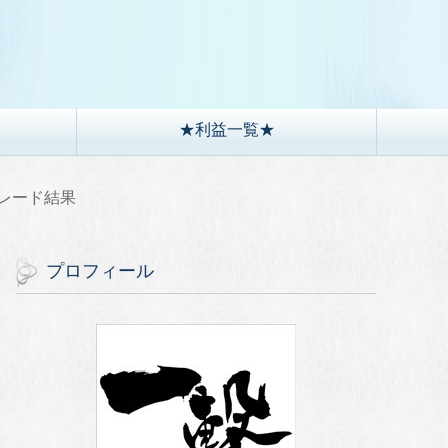
）
★利益一覧★
)トレード結果
プロフィール