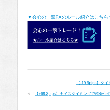
▼会心の一撃FXのルール紹介はこちら
「
【-19.9pips】
「
【+69.3pips】ナイスタイミングで超会心の