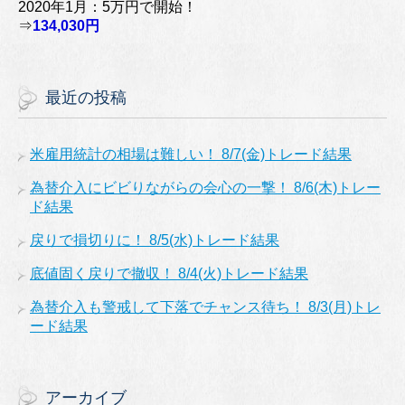
2020年1月：5万円で開始！
⇒
134,030円
最近の投稿
米雇用統計の相場は難しい！ 8/7(金)トレード結果
為替介入にビビりながらの会心の一撃！ 8/6(木)トレー
ド結果
戻りで損切りに！ 8/5(水)トレード結果
底値固く戻りで撤収！ 8/4(火)トレード結果
為替介入も警戒して下落でチャンス待ち！ 8/3(月)トレ
ード結果
アーカイブ