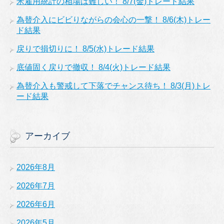
米雇用統計の相場は難しい！ 8/7(金)トレード結果
為替介入にビビりながらの会心の一撃！ 8/6(木)トレー
ド結果
戻りで損切りに！ 8/5(水)トレード結果
底値固く戻りで撤収！ 8/4(火)トレード結果
為替介入も警戒して下落でチャンス待ち！ 8/3(月)トレ
ード結果
アーカイブ
2026年8月
2026年7月
2026年6月
2026年5月