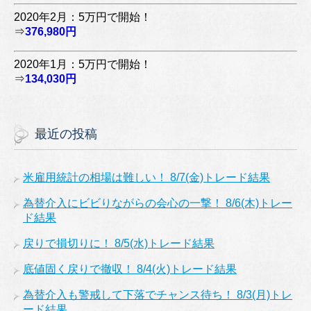
2020年2月：5万円で開始！
⇒
376,980円
2020年1月：5万円で開始！
⇒
134,030円
最近の投稿
米雇用統計の相場は難しい！ 8/7(金)トレード結果
為替介入にビビりながらの会心の一撃！ 8/6(木)トレー
ド結果
戻りで損切りに！ 8/5(水)トレード結果
底値固く戻りで撤収！ 8/4(火)トレード結果
為替介入も警戒して下落でチャンス待ち！ 8/3(月)トレ
ード結果