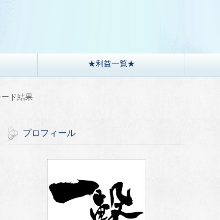
）
★利益一覧★
トレード結果
プロフィール