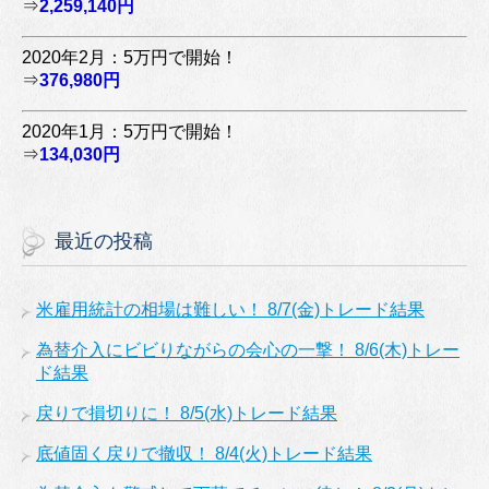
⇒
2,259,140円
2020年2月：5万円で開始！
⇒
376,980円
2020年1月：5万円で開始！
⇒
134,030円
最近の投稿
米雇用統計の相場は難しい！ 8/7(金)トレード結果
為替介入にビビりながらの会心の一撃！ 8/6(木)トレー
ド結果
戻りで損切りに！ 8/5(水)トレード結果
底値固く戻りで撤収！ 8/4(火)トレード結果