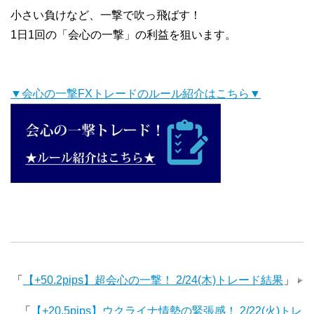
小さい負けなど、一撃で吹っ飛ばす！
1日1回の「会心の一撃」の利益を狙います。
▼会心の一撃FXトレードのルール紹介はこちら▼
「
【+50.2pips】超会心の一撃！ 2/24(木)トレード結果
」
「
【+20.5pips】ウクライナ情勢の緊張感！ 2/22(火)トレ