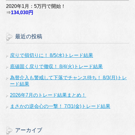
2020年1月：5万円で開始！
⇒
134,030円
最近の投稿
戻りで損切りに！ 8/5(水)トレード結果
底値固く戻りで撤収！ 8/4(火)トレード結果
為替介入も警戒して下落でチャンス待ち！ 8/3(月)トレ
ード結果
2026年7月のトレード結果まとめ！
まさかの逆会心の一撃！ 7/31(金)トレード結果
アーカイブ