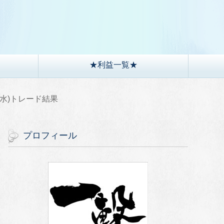
）
★利益一覧★
30(水)トレード結果
プロフィール