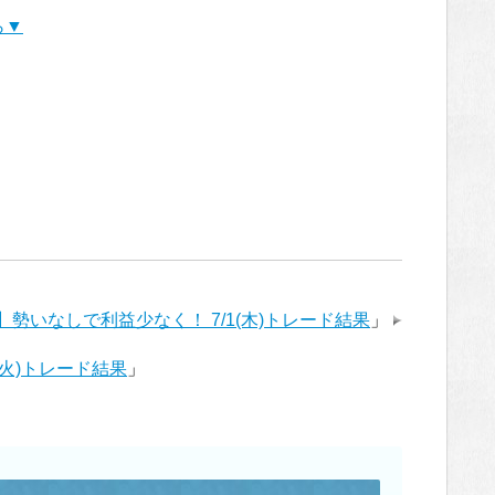
ら▼
ips】勢いなしで利益少なく！ 7/1(木)トレード結果
」
9(火)トレード結果
」