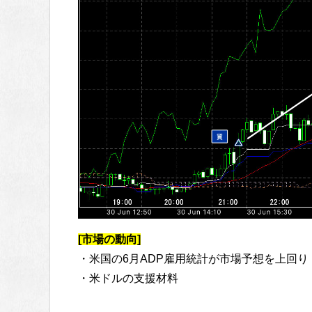
[市場の動向]
・米国の6月ADP雇用統計が市場予想を上回り
・米ドルの支援材料