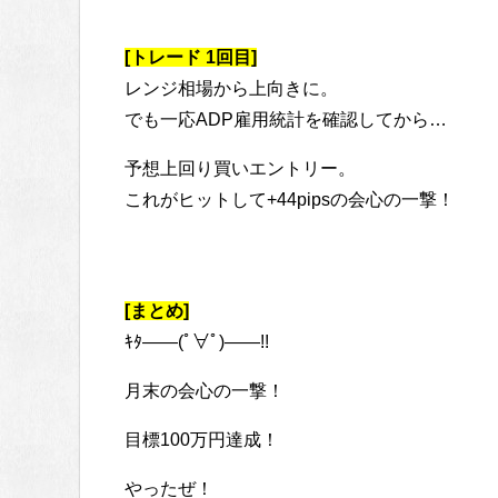
[トレード 1回目]
レンジ相場から上向きに。
でも一応ADP雇用統計を確認してから…
予想上回り買いエントリー。
これがヒットして+44pipsの会心の一撃！
[まとめ]
ｷﾀ――(ﾟ∀ﾟ)――!!
月末の会心の一撃！
目標100万円達成！
やったぜ！