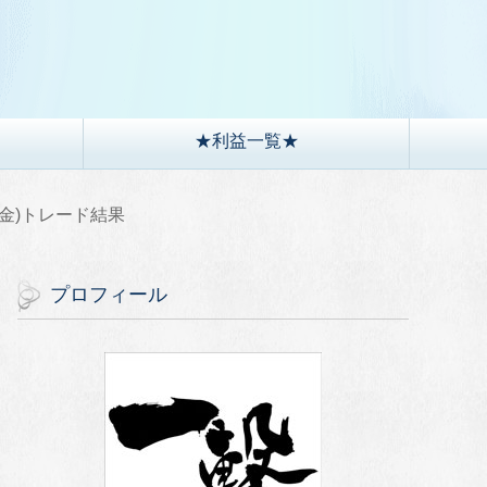
）
★利益一覧★
5(金)トレード結果
プロフィール