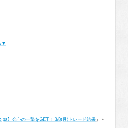
ら▼
5pips】会心の一撃をGET！ 3/8(月)トレード結果
」