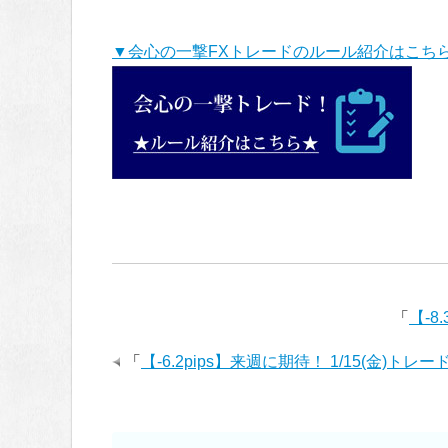
▼会心の一撃FXトレードのルール紹介はこち
「
【-8
「
【-6.2pips】来週に期待！ 1/15(金)トレ