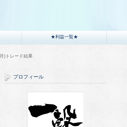
）
★利益一覧★
8(月)トレード結果
プロフィール