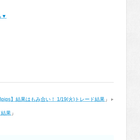
ら▼
.3pips】結果はもみ合い！ 1/19(火)トレード結果
」
ード結果
」