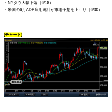
・NYダウ大幅下落（6/18）
・米国の6月ADP雇用統計が市場予想を上回り（6/30）
[チャート]