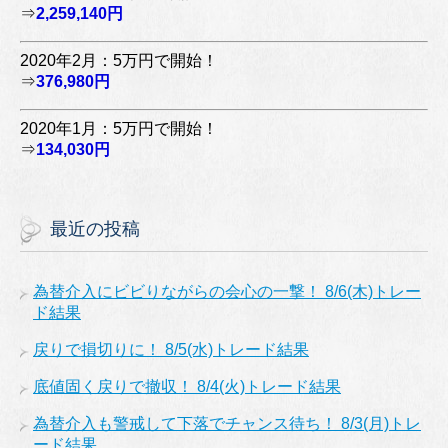
⇒
2,259,140円
2020年2月：5万円で開始！
⇒
376,980円
2020年1月：5万円で開始！
⇒
134,030円
最近の投稿
為替介入にビビりながらの会心の一撃！ 8/6(木)トレー
ド結果
戻りで損切りに！ 8/5(水)トレード結果
底値固く戻りで撤収！ 8/4(火)トレード結果
為替介入も警戒して下落でチャンス待ち！ 8/3(月)トレ
ード結果