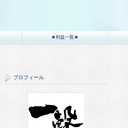
）
★利益一覧★
プロフィール