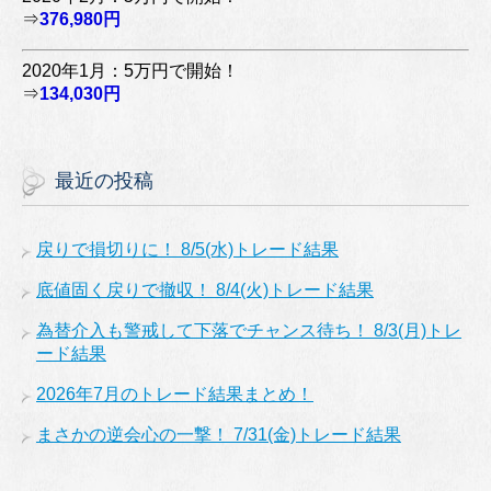
⇒
376,980円
2020年1月：5万円で開始！
⇒
134,030円
最近の投稿
戻りで損切りに！ 8/5(水)トレード結果
底値固く戻りで撤収！ 8/4(火)トレード結果
為替介入も警戒して下落でチャンス待ち！ 8/3(月)トレ
ード結果
2026年7月のトレード結果まとめ！
まさかの逆会心の一撃！ 7/31(金)トレード結果