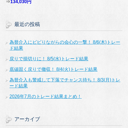
⇒
134,030円
最近の投稿
為替介入にビビりながらの会心の一撃！ 8/6(木)トレー
ド結果
戻りで損切りに！ 8/5(水)トレード結果
底値固く戻りで撤収！ 8/4(火)トレード結果
為替介入も警戒して下落でチャンス待ち！ 8/3(月)トレ
ード結果
2026年7月のトレード結果まとめ！
アーカイブ