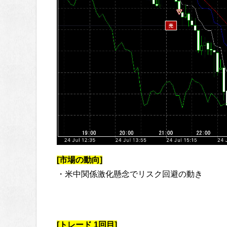
[市場の動向]
・米中関係激化懸念でリスク回避の動き
[トレード 1回目]