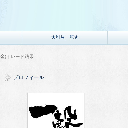
）
★利益一覧★
24(金)トレード結果
プロフィール