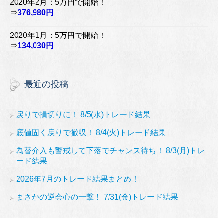
2020年2月：5万円で開始！
⇒
376,980円
2020年1月：5万円で開始！
⇒
134,030円
最近の投稿
戻りで損切りに！ 8/5(水)トレード結果
底値固く戻りで撤収！ 8/4(火)トレード結果
為替介入も警戒して下落でチャンス待ち！ 8/3(月)トレ
ード結果
2026年7月のトレード結果まとめ！
まさかの逆会心の一撃！ 7/31(金)トレード結果