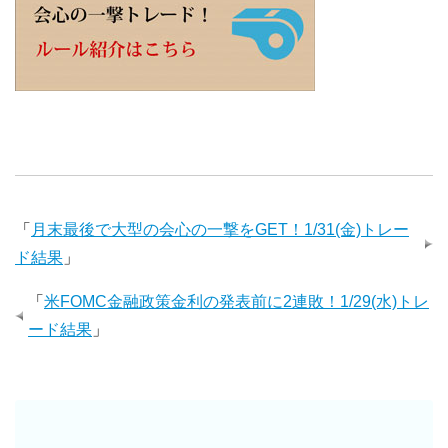
「
月末最後で大型の会心の一撃をGET！1/31(金)トレー
ド結果
」
「
米FOMC金融政策金利の発表前に2連敗！1/29(水)トレ
ード結果
」