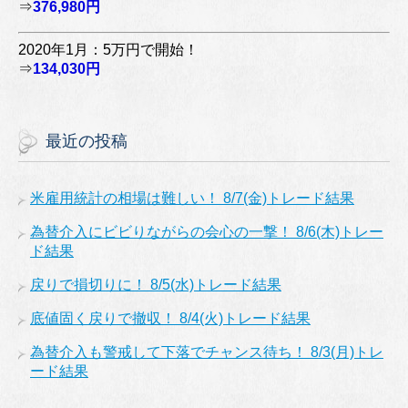
⇒
376,980円
2020年1月：5万円で開始！
⇒
134,030円
最近の投稿
米雇用統計の相場は難しい！ 8/7(金)トレード結果
為替介入にビビりながらの会心の一撃！ 8/6(木)トレー
ド結果
戻りで損切りに！ 8/5(水)トレード結果
底値固く戻りで撤収！ 8/4(火)トレード結果
為替介入も警戒して下落でチャンス待ち！ 8/3(月)トレ
ード結果