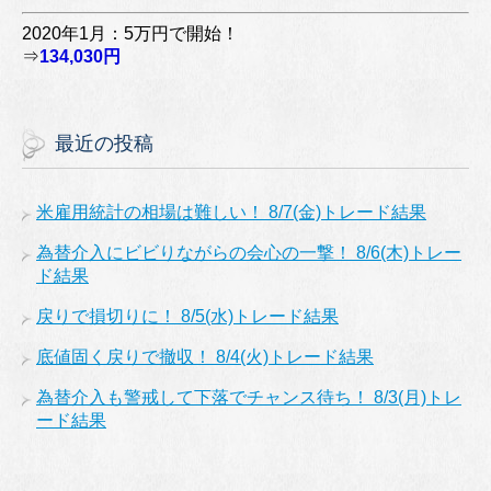
2020年1月：5万円で開始！
⇒
134,030円
最近の投稿
米雇用統計の相場は難しい！ 8/7(金)トレード結果
為替介入にビビりながらの会心の一撃！ 8/6(木)トレー
ド結果
戻りで損切りに！ 8/5(水)トレード結果
底値固く戻りで撤収！ 8/4(火)トレード結果
為替介入も警戒して下落でチャンス待ち！ 8/3(月)トレ
ード結果