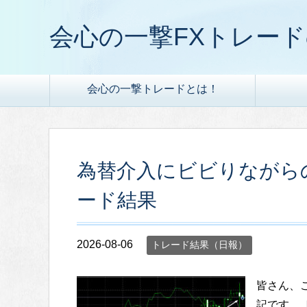
会心の一撃FXトレー
会心の一撃トレードとは！
為替介入にビビりながらの会
ード結果
2026-08-06
トレード結果（日報）
皆さん、
記です。 