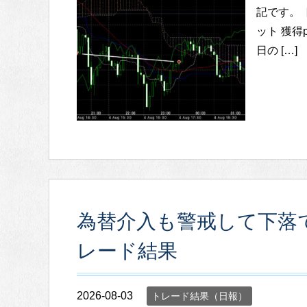
記です。 
ット 獲得pi
日の […]
為替介入も警戒して下落でチ
レード結果
2026-08-03
トレード結果（日報）