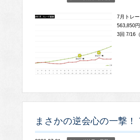
7月トレー
563,85
3回 7/16
まさかの逆会心の一撃！ 7