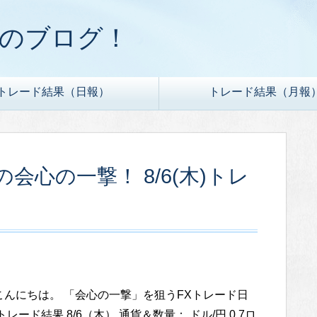
ドのブログ！
トレード結果（日報）
トレード結果（月報
心の一撃！ 8/6(木)トレ
こんにちは。 「会心の一撃」を狙うFXトレード日
トレード結果 8/6（木） 通貨＆数量： ドル/円 0.7ロ