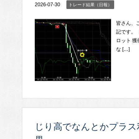
2026-07-30
トレード結果（日報）
皆さん、
記です。 ト
ロット 獲得p
な […]
じり高でなんとかプラス利益