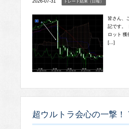
2026-07-31
トレード結果（日報）
皆さん、
記です。 ト
ロット 獲得p
[…]
超ウルトラ会心の一撃！ 7