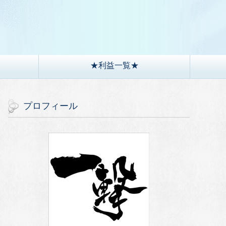
）
★利益一覧★
プロフィール