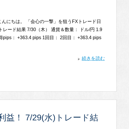
こんにちは。 「会心の一撃」を狙うFXトレード日
レード結果 7/30（木） 通貨＆数量： ドル/円 1.9
ips： +363.4 pips 1回目： 2回目： +363.4 pips
続きを読む
！ 7/29(水)トレード結