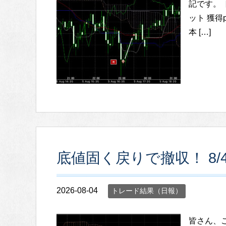
記です。 
ット 獲得pi
本 […]
底値固く戻りで撤収！ 8/
2026-08-04
トレード結果（日報）
皆さん、